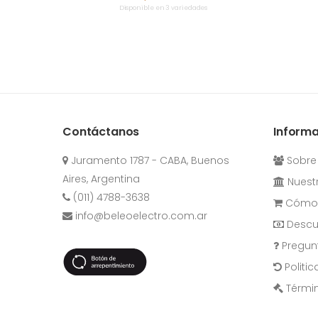
Disponible en 3 variedades
Contáctanos
Inform
Juramento 1787 - CABA, Buenos
Sobre
Aires, Argentina
Nuestr
(011) 4788-3638
Cómo 
info@beleoelectro.com.ar
Descu
Pregun
Politi
Términ