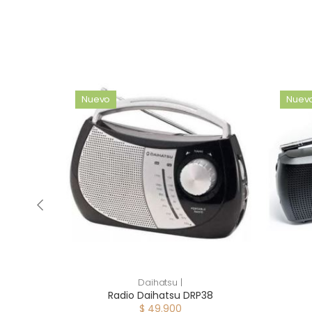
Nuevo
Nuev
Daihatsu |
400
Radio Daihatsu DRP38
$ 49.900