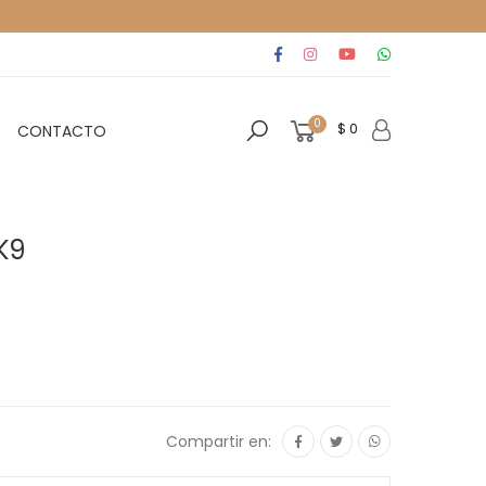
0
$ 0
CONTACTO
K9
Compartir en: