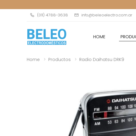
(011) 4788-3638
info@beleoelectro.com.ar
HOME
PRODU
Home
Productos
Radio Daihatsu DRK9