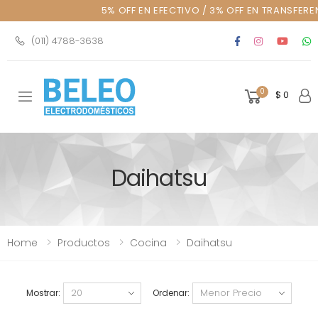
5% OFF EN EFECTIVO / 3% OFF EN TRANSFEREN
(011) 4788-3638
0
$ 0
Toggle mobile menu
Daihatsu
Home
Productos
Cocina
Daihatsu
Mostrar:
Ordenar: