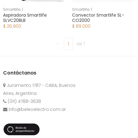
Smartlife |
Smartlife |
Aspiradora Smartlife
Convector Smartlife SL-
SLVC20BLB
CO2000
$ 26.900
$ 89.000
1
de 1
Contáctanos
Juramento 1787 - CABA, Buenos
Aires, Argentina
(011) 4788-3638
info@beleoelectro.com.ar