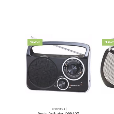
Nuevo
Nuev
Daihatsu |
Radio Daihatsu DRP400