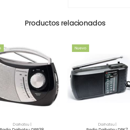
Productos relacionados
o
Nuevo
Daihatsu |
Daihatsu |
Radio Daihatsu DRP38
Radio Daihatsu DRK7