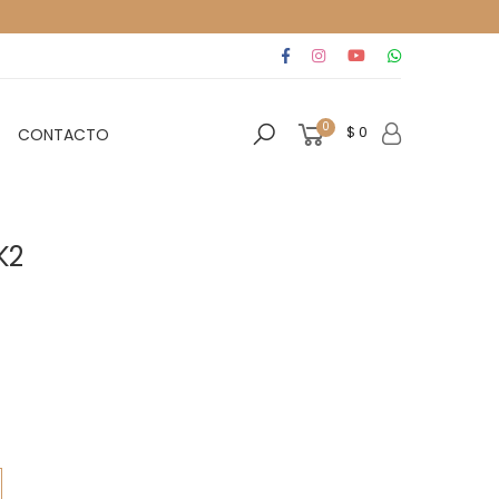
0
$ 0
CONTACTO
K2