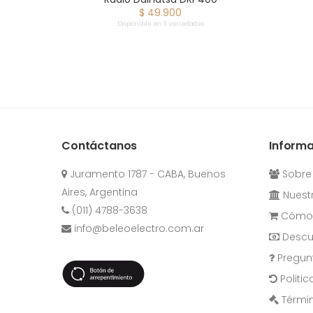
$ 49.900
Disponible en 3 variedades
Contáctanos
Inform
Juramento 1787 - CABA, Buenos
Sobre
Aires, Argentina
Nuestr
(011) 4788-3638
Cómo 
info@beleoelectro.com.ar
Descu
Pregun
Politi
Términ