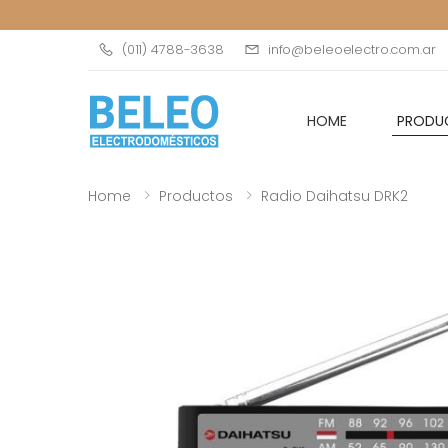
(011) 4788-3638
info@beleoelectro.com.ar
HOME
PRODU
Home
Productos
Radio Daihatsu DRK2