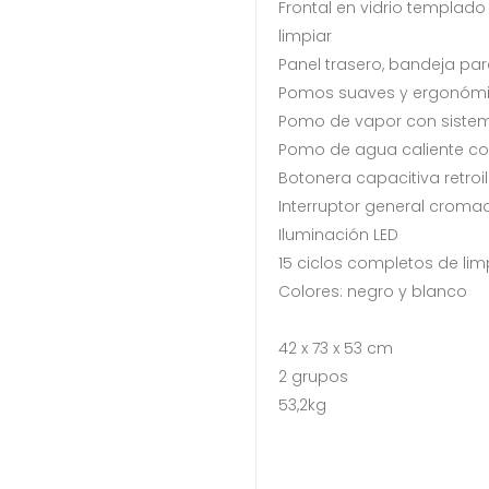
Frontal en vidrio templado 
limpiar
Panel trasero, bandeja para
Pomos suaves y ergonómi
Pomo de vapor con sistema
Pomo de agua caliente co
Botonera capacitiva retro
Interruptor general croma
Iluminación LED
15 ciclos completos de li
Colores: negro y blanco
42 x 73 x 53 cm
2 grupos
53,2kg