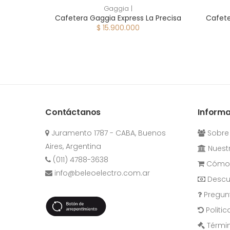
Gaggia |
Cafetera Gaggia Express La Precisa
Cafete
$ 15.900.000
Contáctanos
Inform
Juramento 1787 - CABA, Buenos
Sobre
Aires, Argentina
Nuestr
(011) 4788-3638
Cómo 
info@beleoelectro.com.ar
Descu
Pregun
Politi
Términ